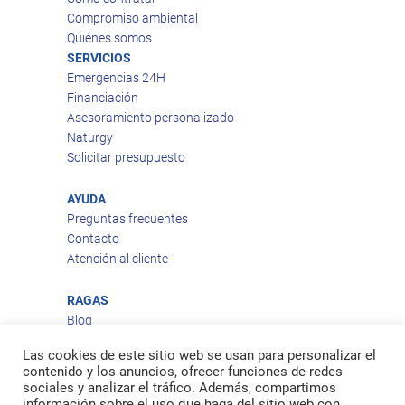
Compromiso ambiental
Quiénes somos
SERVICIOS
Emergencias 24H
Financiación
Asesoramiento personalizado
Naturgy
Solicitar presupuesto
AYUDA
Preguntas frecuentes
Contacto
Atención al cliente
RAGAS
Blog
Aviso legal
Las cookies de este sitio web se usan para personalizar el
Política de privacidad
contenido y los anuncios, ofrecer funciones de redes
Política de cookies
sociales y analizar el tráfico. Además, compartimos
Política de envío
información sobre el uso que haga del sitio web con