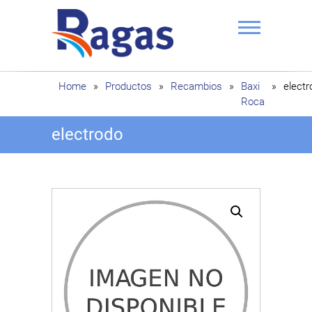
Saltar
al
contenido
Ragas
Home
»
Productos
»
Recambios
»
Baxi
»
electr
Roca
electrodo