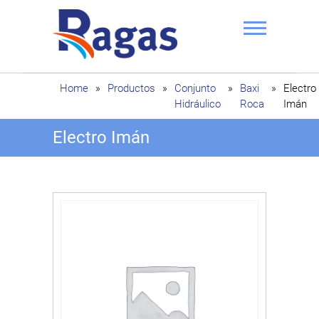
Saltar
al
contenido
Ragas
Home
»
Productos
»
Conjunto
»
Baxi
»
Electro
Hidráulico
Roca
Imán
Electro Imán