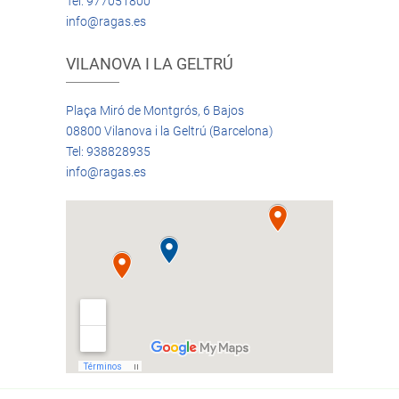
Tel: 977051800
info@ragas.es
VILANOVA I LA GELTRÚ
Plaça Miró de Montgrós, 6 Bajos
08800 Vilanova i la Geltrú (Barcelona)
Tel: 938828935
info@ragas.es