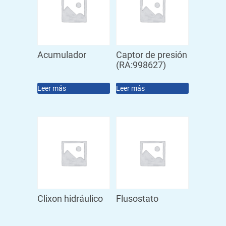
Acumulador
Captor de presión
(RA:998627)
Leer más
Leer más
Clixon hidráulico
Flusostato