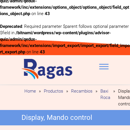
quiz/admin/qedux-
framework/inc/extensions/options_object/options_object/field_opt
ions_object.php
on line
43
Deprecated
: Required parameter $parent follows optional parameter
$field in
/bitnami/wordpress/wp-content/plugins/advisor-
quiz/admin/qedux-
framework/inc/extensions/import_export/import_export/field_impo
rt_export.php
on line
43
Saltar
al
contenido
Ragas
Home
»
Productos
»
Recambios
»
Baxi
»
Displa
Roca
Mand
contro
Display, Mando control