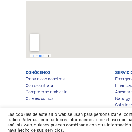
CONÓCENOS
SERVICI
Trabaja con nosotros
Emergen
Como contratar
Financia
Compromiso ambiental
Asesoram
Quiénes somos
Naturgy
Solicitar
Las cookies de este sitio web se usan para personalizar el cont
tráfico. Además, compartimos información sobre el uso que hag
análisis web, quienes pueden combinarla con otra información 
© 2026
Ragas
haya hecho de sus servicios.