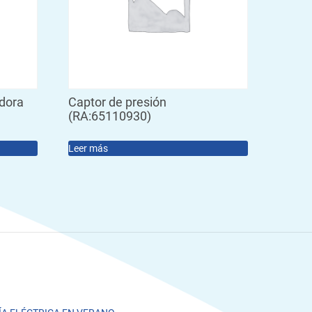
adora
Captor de presión
(RA:65110930)
Leer más