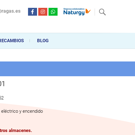
@ragas.es
ctricidad desde hace más de 20 años . Acompañamos al cliente
personalizado en la venta, montaje y reparación, hasta la
RECAMBIOS
BLOG
01
52
eléctrico y encendido
stros almacenes.