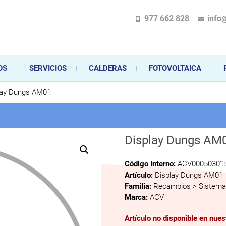
977 662 828
info
pecializada en la instalación, comercialización y mantenimiento de gas y ele
 sus aparatos de gas, climatización o electrodomésticos, desde el asesoramiento 
OS
SERVICIOS
CALDERAS
FOTOVOLTAICA
lay Dungs AM01
Display Dungs AM
Código Interno:
ACV00050301
Artículo:
Display Dungs AM01
Familia:
Recambios > Sistema 
Marca:
ACV
Artículo no disponible en nue