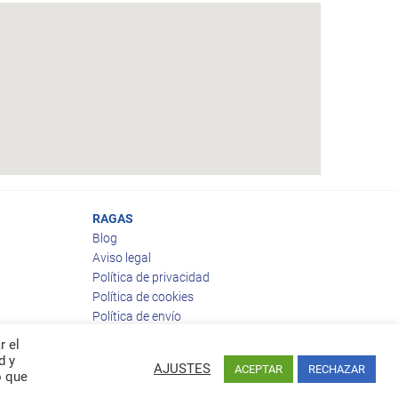
RAGAS
Blog
Aviso legal
Política de privacidad
Política de cookies
Política de envío
Política de devoluciones
r el
d y
AJUSTES
ACEPTAR
RECHAZAR
o que
Facebook
Twitter
feed