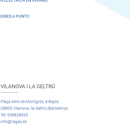
A ELÉCTRICA EN VERANO
DORES A PUNTO
VILANOVA I LA GELTRÚ
Plaça Miró de Montgrós, 6 Bajos
08800 Vilanova i la Geltrú (Barcelona)
Tel: 938828935
info@ragas.es