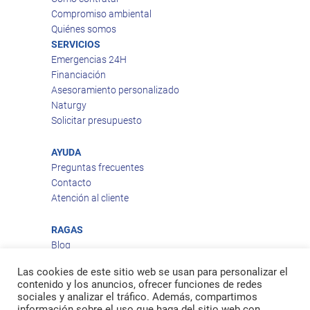
Compromiso ambiental
Quiénes somos
SERVICIOS
Emergencias 24H
Financiación
Asesoramiento personalizado
Naturgy
Solicitar presupuesto
AYUDA
Preguntas frecuentes
Contacto
Atención al cliente
RAGAS
Blog
Aviso legal
Las cookies de este sitio web se usan para personalizar el
Política de privacidad
contenido y los anuncios, ofrecer funciones de redes
Política de cookies
sociales y analizar el tráfico. Además, compartimos
Política de envío
información sobre el uso que haga del sitio web con