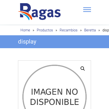
Saltar
al
contenido
Ragas
Home
»
Productos
»
Recambios
»
Beretta
»
disp
display