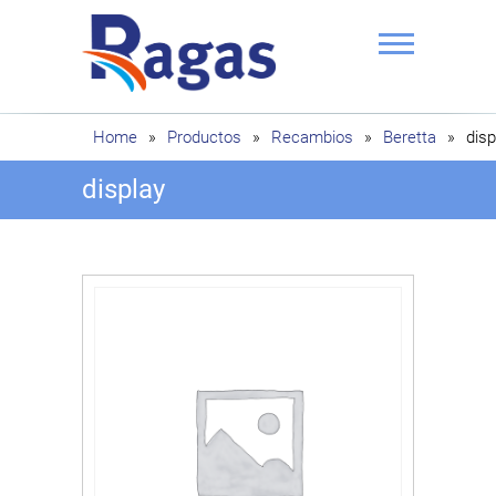
Saltar
al
contenido
Ragas
Home
»
Productos
»
Recambios
»
Beretta
»
disp
display