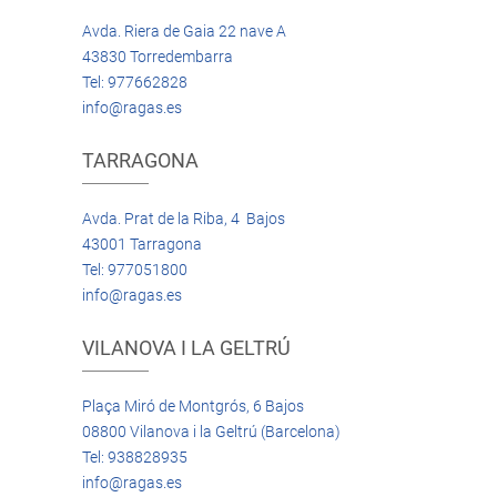
Avda. Riera de Gaia 22 nave A
43830 Torredembarra
Tel: 977662828
info@ragas.es
TARRAGONA
Avda. Prat de la Riba, 4 Bajos
43001 Tarragona
Tel: 977051800
info@ragas.es
VILANOVA I LA GELTRÚ
Plaça Miró de Montgrós, 6 Bajos
08800 Vilanova i la Geltrú (Barcelona)
Tel: 938828935
info@ragas.es