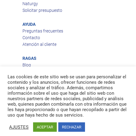
Naturgy
Solicitar presupuesto
AYUDA
Preguntas frecuentes
Contacto
Atención al cliente
RAGAS
Blog
Aviso legal
Las cookies de este sitio web se usan para personalizar el
Política de privacidad
contenido y los anuncios, ofrecer funciones de redes
Política de cookies
sociales y analizar el tráfico. Además, compartimos
Política de envío
información sobre el uso que haga del sitio web con
nuestros partners de redes sociales, publicidad y análisis
Política de devoluciones
web, quienes pueden combinarla con otra información que
les haya proporcionado o que hayan recopilado a partir del
uso que haya hecho de sus servicios.
Facebook
Twitter
feed
AJUSTES
ACEPTAR
RECHAZAR
© 2026
Ragas