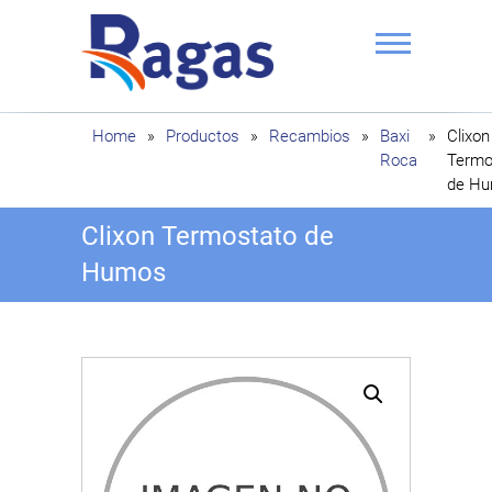
Saltar
al
contenido
Ragas
Home
»
Productos
»
Recambios
»
Baxi
»
Clixon
Roca
Termo
de H
Clixon Termostato de
Humos