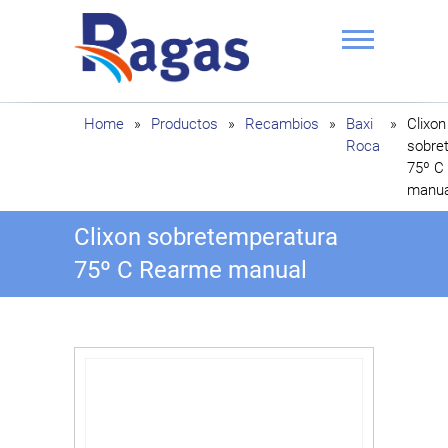
Saltar
al
contenido
Ragas
Home
»
Productos
»
Recambios
»
Baxi
»
Clixon
Roca
sobre
75º C
manua
Clixon sobretemperatura
75º C Rearme manual