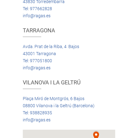
43830 Torredembarra
Tel: 977662828
info@ragas.es
TARRAGONA
Avda. Prat de la Riba, 4 Bajos
43001 Tarragona
Tel: 977051800
info@ragas.es
VILANOVA I LA GELTRÚ
Plaça Miró de Montgrós, 6 Bajos
08800 Vilanova i la Geltrú (Barcelona)
Tel: 938828935
info@ragas.es