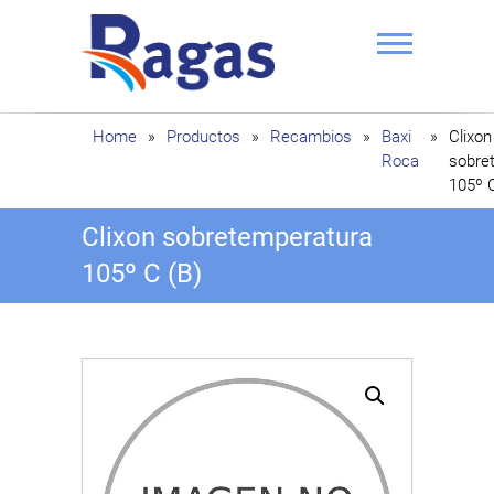
Saltar
al
contenido
Ragas
Home
»
Productos
»
Recambios
»
Baxi
»
Clixon
Roca
sobre
105º C
Clixon sobretemperatura
105º C (B)