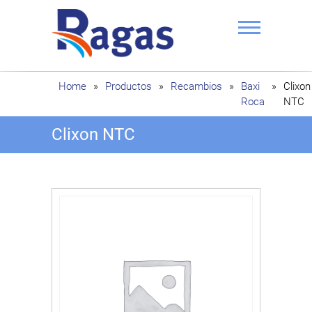
Saltar
al
contenido
Ragas
Home
»
Productos
»
Recambios
»
Baxi
»
Clixon
Roca
NTC
Clixon NTC