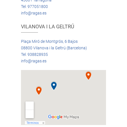
43001 Tarragona
Tel: 977051800
info@ragas.es
VILANOVA I LA GELTRÚ
Plaça Miró de Montgrós, 6 Bajos
08800 Vilanova i la Geltrú (Barcelona)
Tel: 938828935
info@ragas.es