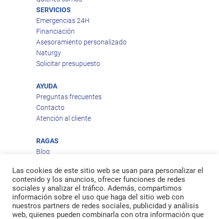
SERVICIOS
Emergencias 24H
Financiación
Asesoramiento personalizado
Naturgy
Solicitar presupuesto
AYUDA
Preguntas frecuentes
Contacto
Atención al cliente
RAGAS
Blog
Aviso legal
Las cookies de este sitio web se usan para personalizar el
Política de privacidad
contenido y los anuncios, ofrecer funciones de redes
Política de cookies
sociales y analizar el tráfico. Además, compartimos
Política de envío
información sobre el uso que haga del sitio web con
nuestros partners de redes sociales, publicidad y análisis
Política de devoluciones
web, quienes pueden combinarla con otra información que