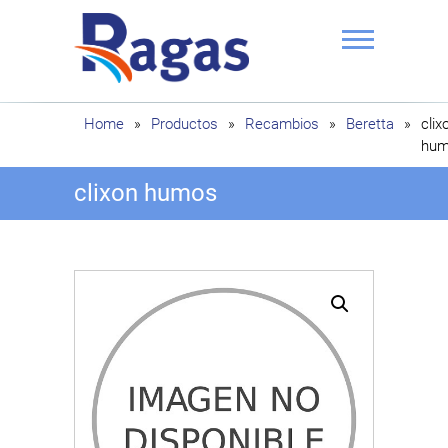
Saltar
al
contenido
Ragas
Home
»
Productos
»
Recambios
»
Beretta
»
clix
hum
clixon humos