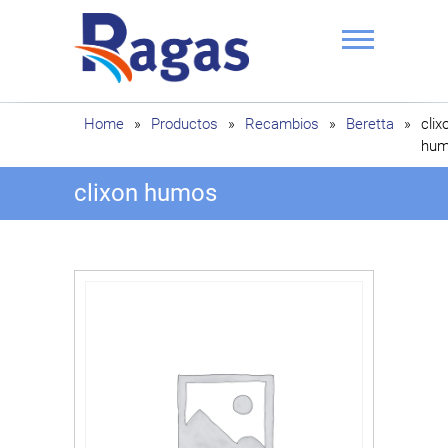
Saltar
al
contenido
Ragas
Home
»
Productos
»
Recambios
»
Beretta
»
clix
hum
clixon humos