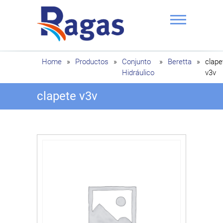
Saltar
al
contenido
Ragas
Home
»
Productos
»
Conjunto
»
Beretta
»
clape
Hidráulico
v3v
clapete v3v