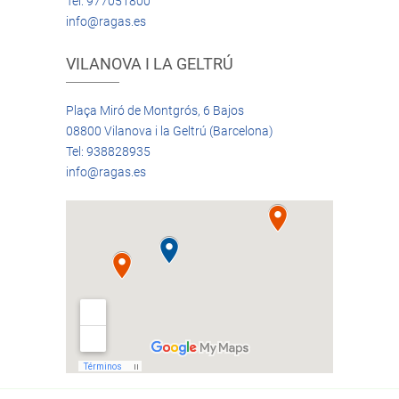
Tel: 977051800
info@ragas.es
VILANOVA I LA GELTRÚ
Plaça Miró de Montgrós, 6 Bajos
08800 Vilanova i la Geltrú (Barcelona)
Tel: 938828935
info@ragas.es