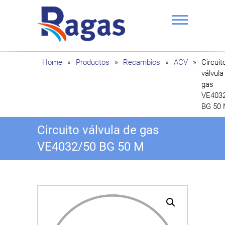
Saltar
al
contenido
Ragas
Home
»
Productos
»
Recambios
»
ACV
»
Circuit
válvula
gas
VE403
BG 50
Circuito válvula de gas
VE4032/50 BG 50 M