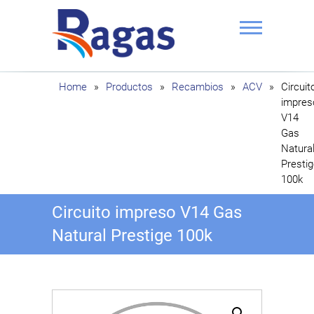
Saltar
al
contenido
Ragas
Home
»
Productos
»
Recambios
»
ACV
»
Circuit
impres
V14
Gas
Natura
Presti
100k
Circuito impreso V14 Gas
Natural Prestige 100k