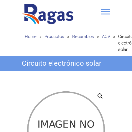
Saltar
al
contenido
Ragas
Home
»
Productos
»
Recambios
»
ACV
»
Circuit
electró
solar
Circuito electrónico solar