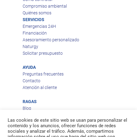
Compromiso ambiental
Quiénes somos
SERVICIOS
Emergencias 24H
Financiación
Asesoramiento personalizado
Naturgy
Solicitar presupuesto
AYUDA
Preguntas frecuentes
Contacto
Atención al cliente
RAGAS
Blog
Aviso legal
Las cookies de este sitio web se usan para personalizar el
Política de privacidad
contenido y los anuncios, ofrecer funciones de redes
Política de cookies
sociales y analizar el tráfico. Además, compartimos
Política de envío
información sobre el uso que haga del sitio web con