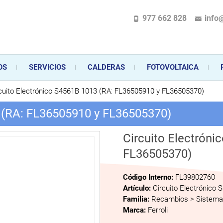
977 662 828
info
pecializada en la instalación, comercialización y mantenimiento de gas y ele
 sus aparatos de gas, climatización o electrodomésticos, desde el asesoramiento 
OS
SERVICIOS
CALDERAS
FOTOVOLTAICA
cuito Electrónico S4561B 1013 (RA: FL36505910 y FL36505370)
3 (RA: FL36505910 y FL36505370)
Circuito Electrón
FL36505370)
Código Interno:
FL39802760
Artículo:
Circuito Electrónico
Familia:
Recambios > Sistema 
Marca:
Ferroli