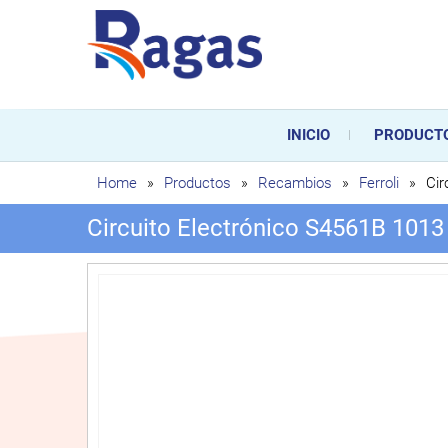
Saltar
al
contenido
Ragas
Ragas S.L es una empresa es
durante toda la vida útil de
INICIO
PRODUCT
sustitución de los mismos.
Home
»
Productos
»
Recambios
»
Ferroli
»
Cir
Circuito Electrónico S4561B 101