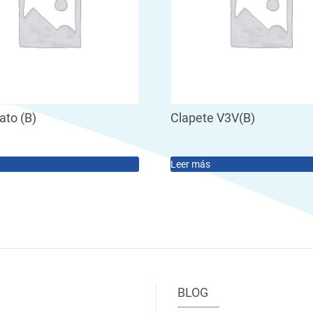
ato (B)
Clapete V3V(B)
Leer más
BLOG