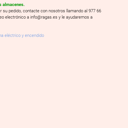
os almacenes.
ar su pedido, contacte con nosotros llamando al 977 66
reo electrónico a info@ragas.es y le ayudaremos a
a eléctrico y encendido