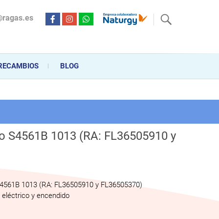
@ragas.es
ctricidad desde hace más de 20 años . Acompañamos al cliente
personalizado en la venta, montaje y reparación, hasta la
RECAMBIOS
BLOG
ico S4561B 1013 (RA: FL36505910 y
 S4561B 1013 (RA: FL36505910 y FL36505370)
eléctrico y encendido