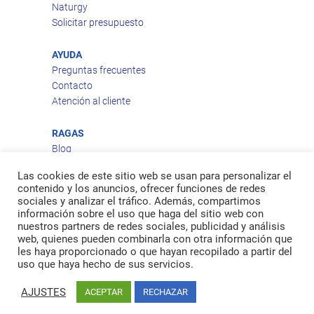
Naturgy
Solicitar presupuesto
AYUDA
Preguntas frecuentes
Contacto
Atención al cliente
RAGAS
Blog
Aviso legal
Las cookies de este sitio web se usan para personalizar el
Política de privacidad
contenido y los anuncios, ofrecer funciones de redes
Política de cookies
sociales y analizar el tráfico. Además, compartimos
Política de envío
información sobre el uso que haga del sitio web con
nuestros partners de redes sociales, publicidad y análisis
Política de devoluciones
web, quienes pueden combinarla con otra información que
les haya proporcionado o que hayan recopilado a partir del
uso que haya hecho de sus servicios.
Facebook
Twitter
feed
AJUSTES
ACEPTAR
RECHAZAR
© 2026
Ragas