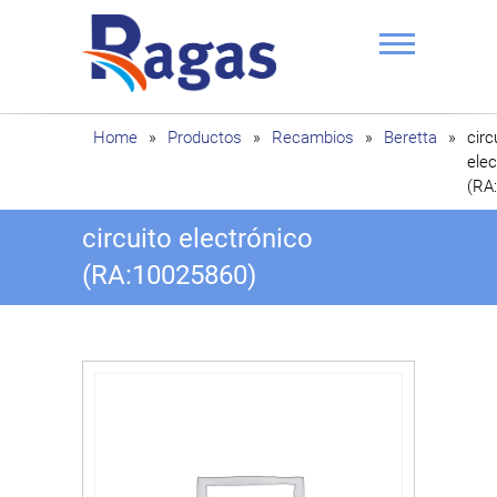
Saltar
al
contenido
Ragas
Home
»
Productos
»
Recambios
»
Beretta
»
circ
elec
(RA
circuito electrónico
(RA:10025860)