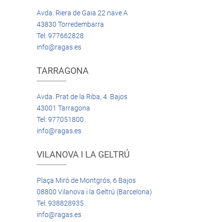
Avda. Riera de Gaia 22 nave A
43830 Torredembarra
Tel: 977662828
info@ragas.es
TARRAGONA
Avda. Prat de la Riba, 4 Bajos
43001 Tarragona
Tel: 977051800
info@ragas.es
VILANOVA I LA GELTRÚ
Plaça Miró de Montgrós, 6 Bajos
08800 Vilanova i la Geltrú (Barcelona)
Tel: 938828935
info@ragas.es