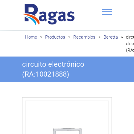
Saltar
al
contenido
Ragas
Home
»
Productos
»
Recambios
»
Beretta
»
circ
elec
(RA
circuito electrónico
(RA:10021888)