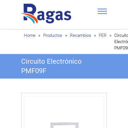
Saltar
al
contenido
Ragas
Home
»
Productos
»
Recambios
»
FER
»
Circuit
Electró
PMF09
Circuito Electrónico
PMF09F