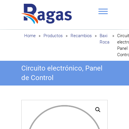
Saltar
al
contenido
Ragas
Home
»
Productos
»
Recambios
»
Baxi
»
Circui
Roca
electr
Panel
Contro
Circuito electrónico, Panel
de Control