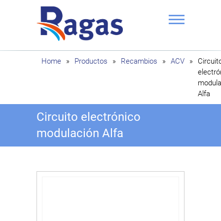
Saltar
al
contenido
Ragas
Home
»
Productos
»
Recambios
»
ACV
»
Circuit
electró
modula
Alfa
Circuito electrónico
modulación Alfa