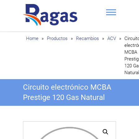
Saltar
al
contenido
Ragas
Home
»
Productos
»
Recambios
»
ACV
»
Circuit
electró
MCBA
Presti
120 Ga
Natura
Circuito electrónico MCBA
Prestige 120 Gas Natural