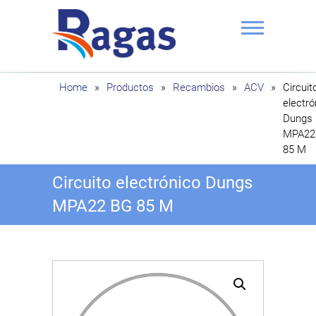
Saltar
al
contenido
Ragas
Home
»
Productos
»
Recambios
»
ACV
»
Circuit
electró
Dungs
MPA22
85 M
Circuito electrónico Dungs
MPA22 BG 85 M