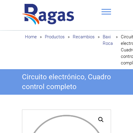
Saltar
al
contenido
Ragas
Home
»
Productos
»
Recambios
»
Baxi
»
Circui
Roca
electr
Cuadr
contro
compl
Circuito electrónico, Cuadro
control completo