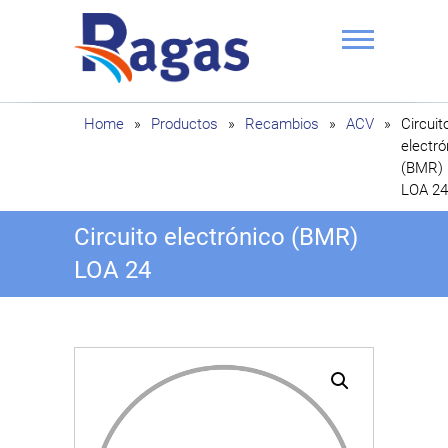
Saltar
al
contenido
Ragas
Home
»
Productos
»
Recambios
»
ACV
»
Circuit
electró
(BMR)
LOA 24
Circuito electrónico (BMR)
LOA 24