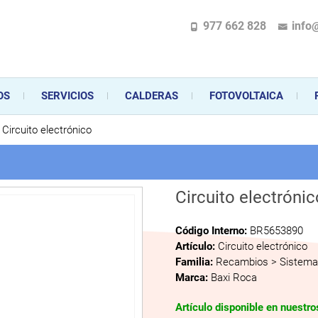
977 662 828
info
pecializada en la instalación, comercialización y mantenimiento de gas y ele
 sus aparatos de gas, climatización o electrodomésticos, desde el asesoramiento 
OS
SERVICIOS
CALDERAS
FOTOVOLTAICA
Circuito electrónico
Circuito electrónic
Código Interno:
BR5653890
Artículo:
Circuito electrónico
Familia:
Recambios > Sistema 
Marca:
Baxi Roca
Artículo disponible en nuestr