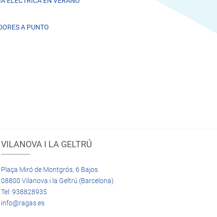
A ELÉCTRICA EN VERANO
DORES A PUNTO
VILANOVA I LA GELTRÚ
Plaça Miró de Montgrós, 6 Bajos
08800 Vilanova i la Geltrú (Barcelona)
Tel: 938828935
info@ragas.es