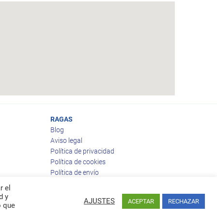
RAGAS
Blog
Aviso legal
Política de privacidad
Política de cookies
Política de envío
Política de devoluciones
r el
d y
AJUSTES
ACEPTAR
RECHAZAR
o que
Facebook
Twitter
feed