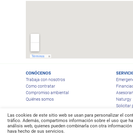
CONÓCENOS
SERVICI
Trabaja con nosotros
Emergen
Como contratar
Financia
Compromiso ambiental
Asesoram
Quiénes somos
Naturgy
Solicitar
Las cookies de este sitio web se usan para personalizar el cont
tráfico. Además, compartimos información sobre el uso que hag
análisis web, quienes pueden combinarla con otra información 
© 2026
Ragas
haya hecho de sus servicios.