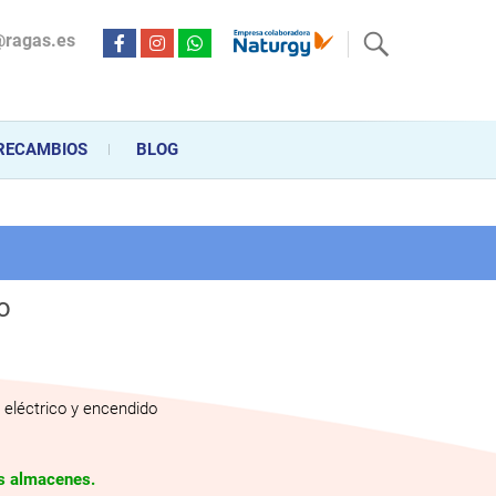
@ragas.es
ctricidad desde hace más de 20 años . Acompañamos al cliente
personalizado en la venta, montaje y reparación, hasta la
RECAMBIOS
BLOG
o
eléctrico y encendido
os almacenes.