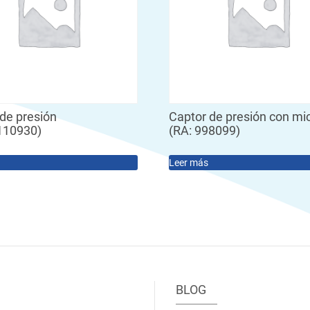
de presión
Captor de presión con mi
110930)
(RA: 998099)
Leer más
BLOG