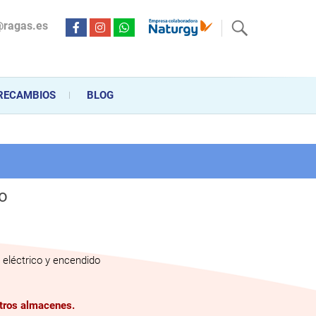
@ragas.es
ctricidad desde hace más de 20 años . Acompañamos al cliente
personalizado en la venta, montaje y reparación, hasta la
RECAMBIOS
BLOG
co
eléctrico y encendido
stros almacenes.