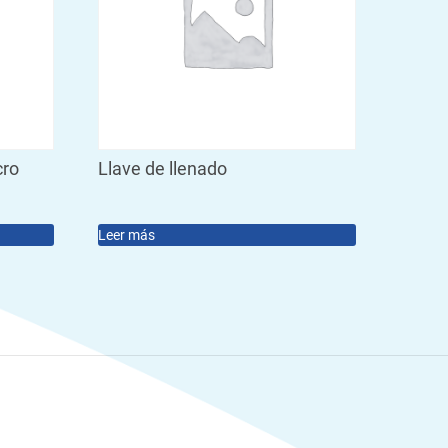
cro
Llave de llenado
Leer más