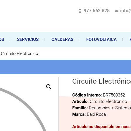
977 662 828
info
pecializada en la instalación, comercialización y mantenimiento de gas y ele
 sus aparatos de gas, climatización o electrodomésticos, desde el asesoramiento 
OS
SERVICIOS
CALDERAS
FOTOVOLTAICA
Circuito Electrónico
Circuito Electróni
Código Interno:
BR7503352
Artículo:
Circuito Electrónico
Familia:
Recambios > Sistema 
Marca:
Baxi Roca
Artículo no disponible en nue