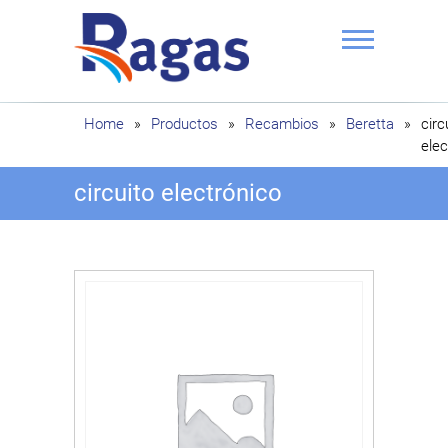
Saltar
al
contenido
Ragas
Home
»
Productos
»
Recambios
»
Beretta
»
circ
elec
circuito electrónico