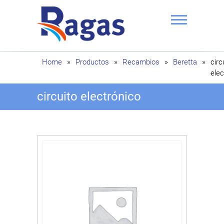
Saltar
al
contenido
Ragas
Home
»
Productos
»
Recambios
»
Beretta
»
circ
elec
circuito electrónico