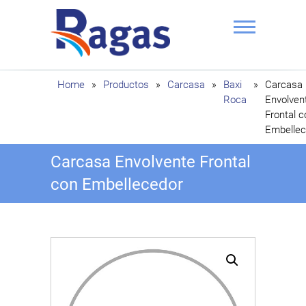
Saltar
al
contenido
Ragas
Home
»
Productos
»
Carcasa
»
Baxi
»
Carcasa
Roca
Envolven
Frontal c
Embellec
Carcasa Envolvente Frontal
con Embellecedor