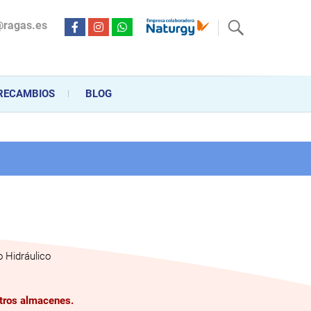
@ragas.es
ctricidad desde hace más de 20 años . Acompañamos al cliente
personalizado en la venta, montaje y reparación, hasta la
RECAMBIOS
BLOG
 Hidráulico
stros almacenes.