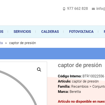
977 662 828
info
pecializada en la instalación, comercialización y mantenimiento de gas y ele
 sus aparatos de gas, climatización o electrodomésticos, desde el asesoramiento 
OS
SERVICIOS
CALDERAS
FOTOVOLTAICA
ta
»
captor de presión
captor de presión
Código Interno:
BTR10022556
Artículo:
captor de presión
Familia:
Recambios > Conjunto
Marca:
Beretta
Artículo no disponible en nue