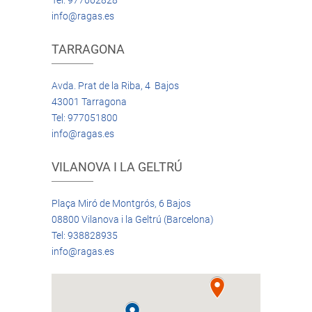
Tel: 977662828
info@ragas.es
TARRAGONA
Avda. Prat de la Riba, 4 Bajos
43001 Tarragona
Tel: 977051800
info@ragas.es
VILANOVA I LA GELTRÚ
Plaça Miró de Montgrós, 6 Bajos
08800 Vilanova i la Geltrú (Barcelona)
Tel: 938828935
info@ragas.es