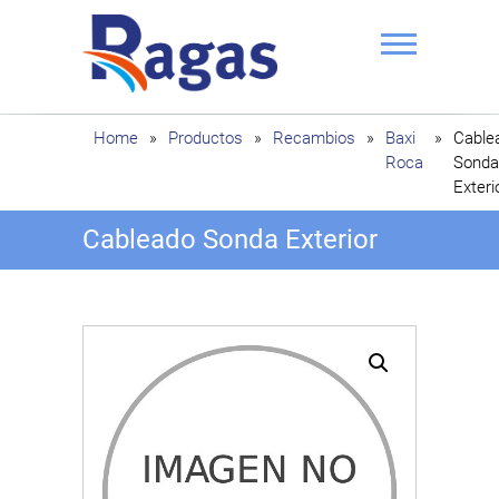
Saltar
al
contenido
Ragas
Home
»
Productos
»
Recambios
»
Baxi
»
Cable
Roca
Sonda
Exteri
Cableado Sonda Exterior