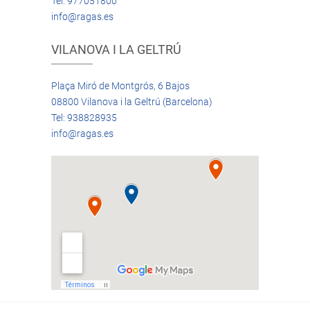
Tel: 977051800
info@ragas.es
VILANOVA I LA GELTRÚ
Plaça Miró de Montgrós, 6 Bajos
08800 Vilanova i la Geltrú (Barcelona)
Tel: 938828935
info@ragas.es