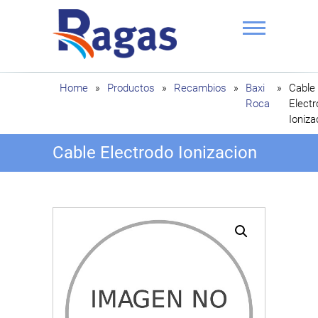
Saltar
al
contenido
Ragas
Home
»
Productos
»
Recambios
»
Baxi
»
Cable
Roca
Elect
Ioniza
Cable Electrodo Ionizacion