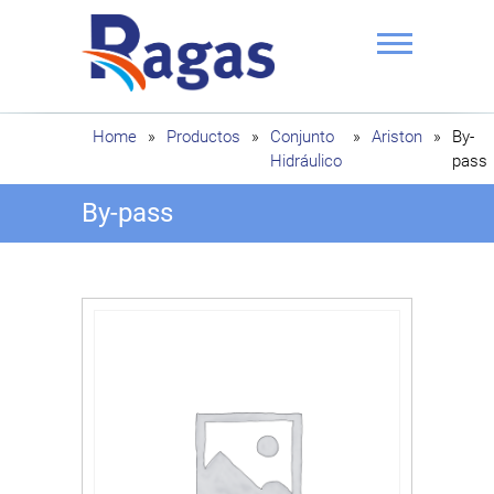
Saltar
al
contenido
Ragas
Home
»
Productos
»
Conjunto
»
Ariston
»
By-
Hidráulico
pass
By-pass