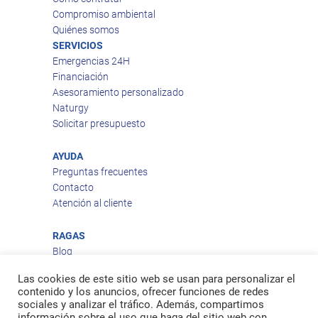
Compromiso ambiental
Quiénes somos
SERVICIOS
Emergencias 24H
Financiación
Asesoramiento personalizado
Naturgy
Solicitar presupuesto
AYUDA
Preguntas frecuentes
Contacto
Atención al cliente
RAGAS
Blog
Aviso legal
Las cookies de este sitio web se usan para personalizar el
Política de privacidad
contenido y los anuncios, ofrecer funciones de redes
Política de cookies
sociales y analizar el tráfico. Además, compartimos
Política de envío
información sobre el uso que haga del sitio web con