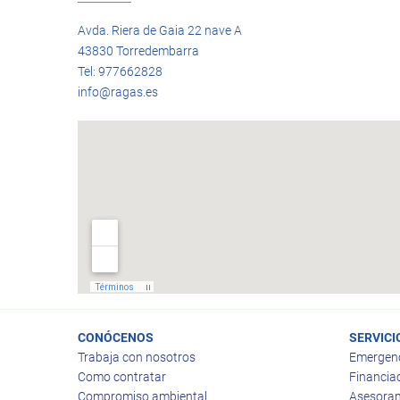
Avda. Riera de Gaia 22 nave A
43830 Torredembarra
Tel: 977662828
info@ragas.es
CONÓCENOS
SERVICI
Trabaja con nosotros
Emergen
Como contratar
Financia
Compromiso ambiental
Asesoram