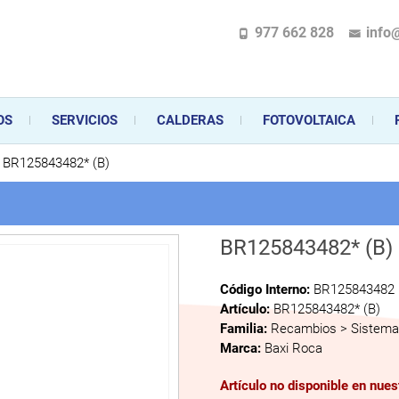
977 662 828
info
pecializada en la instalación, comercialización y mantenimiento de gas y ele
 sus aparatos de gas, climatización o electrodomésticos, desde el asesoramiento 
OS
SERVICIOS
CALDERAS
FOTOVOLTAICA
BR125843482* (B)
BR125843482* (B)
Código Interno:
BR125843482
Artículo:
BR125843482* (B)
Familia:
Recambios > Sistema 
Marca:
Baxi Roca
Artículo no disponible en nue