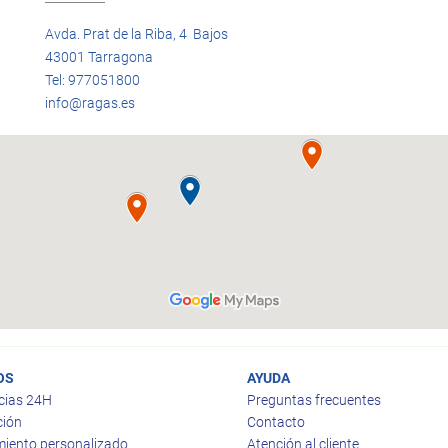
Avda. Prat de la Riba, 4 Bajos
43001 Tarragona
Tel: 977051800
info@ragas.es
OS
AYUDA
cias 24H
Preguntas frecuentes
ción
Contacto
iento personalizado
Atención al cliente