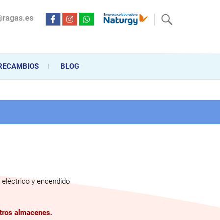
@ragas.es
ctricidad desde hace más de 20 años . Acompañamos al cliente
personalizado en la venta, montaje y reparación, hasta la
RECAMBIOS
BLOG
eléctrico y encendido
stros almacenes.