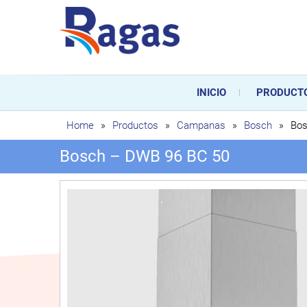
Saltar
al
contenido
Ragas
Ragas S.L es una empresa es
durante toda la vida útil de
INICIO
PRODUCT
sustitución de los mismos.
Home
»
Productos
»
Campanas
»
Bosch
»
Bos
Bosch – DWB 96 BC 50