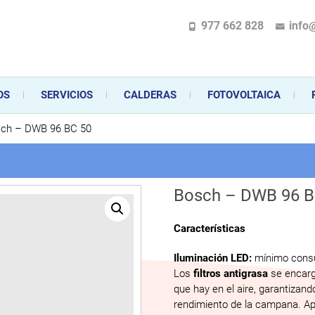
977 662 828
info
pecializada en la instalación, comercialización y mantenimiento de gas y ele
 sus aparatos de gas, climatización o electrodomésticos, desde el asesoramiento 
OS
SERVICIOS
CALDERAS
FOTOVOLTAICA
ch – DWB 96 BC 50
Bosch – DWB 96 B
Características
Iluminación LED:
mínimo consu
Los
filtros antigrasa
se encarg
que hay en el aire, garantizan
rendimiento de la campana. Apto