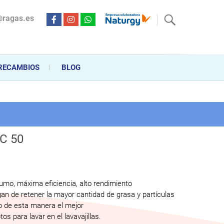
@ragas.es
ctricidad desde hace más de 20 años . Acompañamos al cliente
personalizado en la venta, montaje y reparación, hasta la
RECAMBIOS
BLOG
C 50
mo, máxima eficiencia, alto rendimiento
an de retener la mayor cantidad de grasa y partículas
do de esta manera el mejor
s para lavar en el lavavajillas.