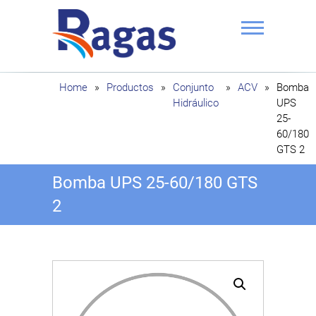
Saltar
al
contenido
Ragas
Home
»
Productos
»
Conjunto
»
ACV
»
Bomba
Hidráulico
UPS
25-
60/180
GTS 2
Bomba UPS 25-60/180 GTS
2