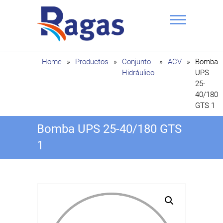
Saltar
al
contenido
Ragas
Home
»
Productos
»
Conjunto
»
ACV
»
Bomba
Hidráulico
UPS
25-
40/180
GTS 1
Bomba UPS 25-40/180 GTS
1