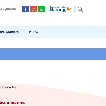
@ragas.es
ctricidad desde hace más de 20 años . Acompañamos al cliente
personalizado en la venta, montaje y reparación, hasta la
RECAMBIOS
BLOG
 Hidráulico
stros almacenes.