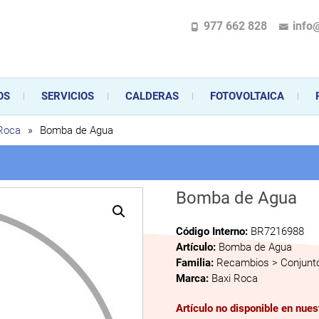
977 662 828
info
pecializada en la instalación, comercialización y mantenimiento de gas y ele
 sus aparatos de gas, climatización o electrodomésticos, desde el asesoramiento 
OS
SERVICIOS
CALDERAS
FOTOVOLTAICA
 Roca
»
Bomba de Agua
Bomba de Agua
Código Interno:
BR7216988
Artículo:
Bomba de Agua
Familia:
Recambios > Conjunto
Marca:
Baxi Roca
Artículo no disponible en nue