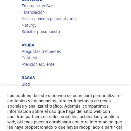
Emergencias 24H
Financiación
Asesoramiento personalizado
Naturgy
Solicitar presupuesto
AYUDA
Preguntas frecuentes
Contacto
Atención al cliente
RAGAS
Blog
Aviso legal
Las cookies de este sitio web se usan para personalizar el
Política de privacidad
contenido y los anuncios, ofrecer funciones de redes
Política de cookies
sociales y analizar el tráfico. Además, compartimos
Política de envío
información sobre el uso que haga del sitio web con
nuestros partners de redes sociales, publicidad y análisis
Política de devoluciones
web, quienes pueden combinarla con otra información que
les haya proporcionado o que hayan recopilado a partir del