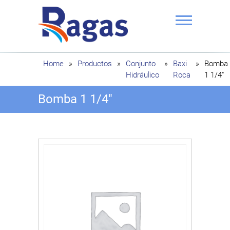
Saltar
al
contenido
Ragas
Home
»
Productos
»
Conjunto
»
Baxi
»
Bomba
Hidráulico
Roca
1 1/4″
Bomba 1 1/4″