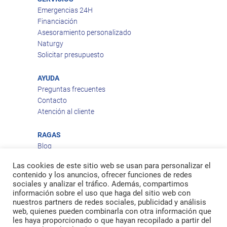
Emergencias 24H
Financiación
Asesoramiento personalizado
Naturgy
Solicitar presupuesto
AYUDA
Preguntas frecuentes
Contacto
Atención al cliente
RAGAS
Blog
Aviso legal
Las cookies de este sitio web se usan para personalizar el
Política de privacidad
contenido y los anuncios, ofrecer funciones de redes
Política de cookies
sociales y analizar el tráfico. Además, compartimos
Política de envío
información sobre el uso que haga del sitio web con
nuestros partners de redes sociales, publicidad y análisis
Política de devoluciones
web, quienes pueden combinarla con otra información que
les haya proporcionado o que hayan recopilado a partir del