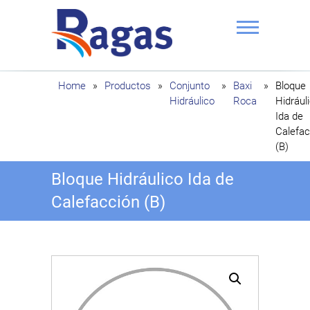
Saltar
al
contenido
Ragas
Home
»
Productos
»
Conjunto
»
Baxi
»
Bloque
Hidráulico
Roca
Hidrául
Ida de
Calefac
(B)
Bloque Hidráulico Ida de
Calefacción (B)