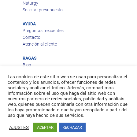
Naturgy
Solicitar presupuesto
AYUDA
Preguntas frecuentes
Contacto
Atención al cliente
RAGAS
Blog
Aviso legal
Las cookies de este sitio web se usan para personalizar el
Política de privacidad
contenido y los anuncios, ofrecer funciones de redes
Política de cookies
sociales y analizar el tráfico. Además, compartimos
Política de envío
información sobre el uso que haga del sitio web con
nuestros partners de redes sociales, publicidad y análisis
Política de devoluciones
web, quienes pueden combinarla con otra información que
les haya proporcionado o que hayan recopilado a partir del
uso que haya hecho de sus servicios.
Facebook
Twitter
feed
AJUSTES
ACEPTAR
RECHAZAR
© 2026
Ragas