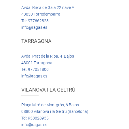
Avda. Riera de Gaia 22 nave A
43830 Torredembarra
Tel: 977662828
info@ragas.es
TARRAGONA
Avda. Prat de la Riba, 4 Bajos
43001 Tarragona
Tel: 977051800
info@ragas.es
VILANOVA I LA GELTRÚ
Plaça Miró de Montgrós, 6 Bajos
08800 Vilanova i la Geltrú (Barcelona)
Tel: 938828935
info@ragas.es