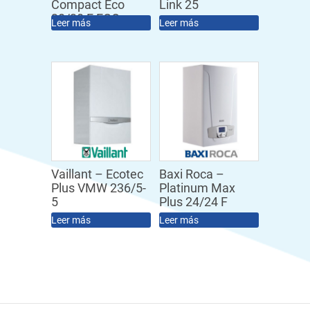
Compact Eco
Link 25
30/30 F ECO
Leer más
Leer más
Vaillant – Ecotec
Baxi Roca –
Plus VMW 236/5-
Platinum Max
5
Plus 24/24 F
Leer más
Leer más