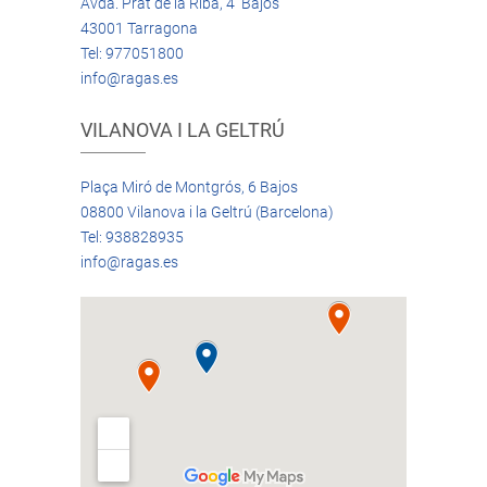
Avda. Prat de la Riba, 4 Bajos
43001 Tarragona
Tel: 977051800
info@ragas.es
VILANOVA I LA GELTRÚ
Plaça Miró de Montgrós, 6 Bajos
08800 Vilanova i la Geltrú (Barcelona)
Tel: 938828935
info@ragas.es