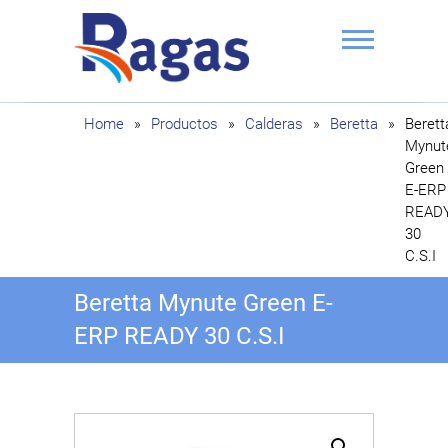
Saltar
al
contenido
Ragas
Home
»
Productos
»
Calderas
»
Beretta
»
Berett
Mynut
Green
E-ERP
READ
30
C.S.I
Beretta Mynute Green E-
ERP READY 30 C.S.I