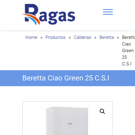
Saltar
al
contenido
Ragas
Home
»
Productos
»
Calderas
»
Beretta
»
Berett
Ciao
Green
25
C.S.I
Beretta Ciao Green 25 C.S.I