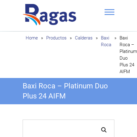
Saltar
al
contenido
Ragas
Home
»
Productos
»
Calderas
»
Baxi
»
Baxi
Roca
Roca –
Platinum
Duo
Plus 24
AIFM
Baxi Roca – Platinum Duo
Plus 24 AIFM