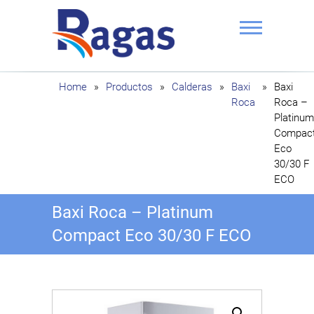
Saltar
al
contenido
Ragas
Home
»
Productos
»
Calderas
»
Baxi
»
Baxi
Roca
Roca –
Platinum
Compac
Eco
30/30 F
ECO
Baxi Roca – Platinum
Compact Eco 30/30 F ECO