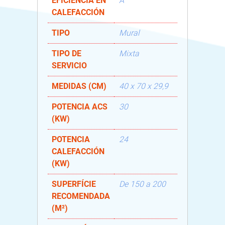
EFICIENCIA EN
A
CALEFACCIÓN
TIPO
Mural
TIPO DE
Mixta
SERVICIO
MEDIDAS (CM)
40 x 70 x 29,9
POTENCIA ACS
30
(KW)
POTENCIA
24
CALEFACCIÓN
(KW)
SUPERFÍCIE
De 150 a 200
RECOMENDADA
(M²)