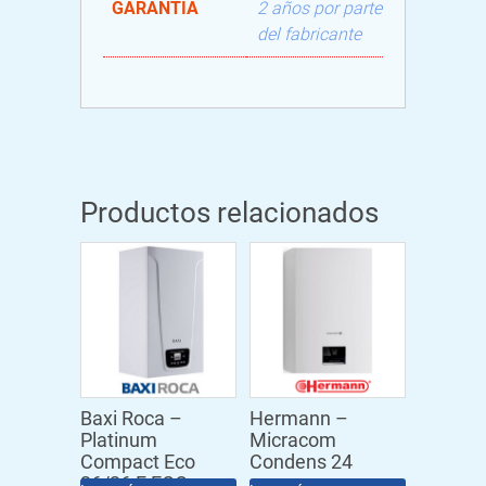
GARANTÍA
2 años por parte
del fabricante
Productos relacionados
Baxi Roca –
Hermann –
Platinum
Micracom
Compact Eco
Condens 24
26/26 F ECO