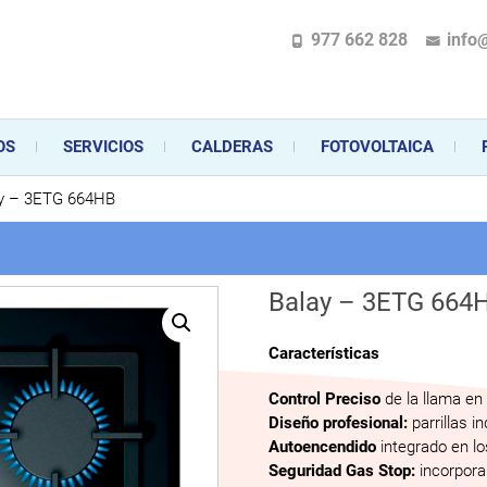
977 662 828
info
pecializada en la instalación, comercialización y mantenimiento de gas y ele
 sus aparatos de gas, climatización o electrodomésticos, desde el asesoramiento 
OS
SERVICIOS
CALDERAS
FOTOVOLTAICA
y – 3ETG 664HB
Balay – 3ETG 664
Características
Control Preciso
de la llama en 
Diseño profesional:
parrillas i
Autoencendido
integrado en l
Seguridad Gas Stop:
incorpora