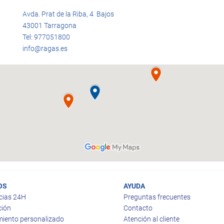
Avda. Prat de la Riba, 4 Bajos
43001 Tarragona
Tel: 977051800
info@ragas.es
OS
AYUDA
cias 24H
Preguntas frecuentes
ción
Contacto
iento personalizado
Atención al cliente