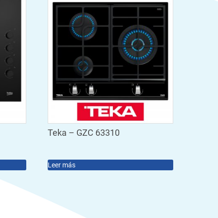
Teka – GZC 63310
Leer más