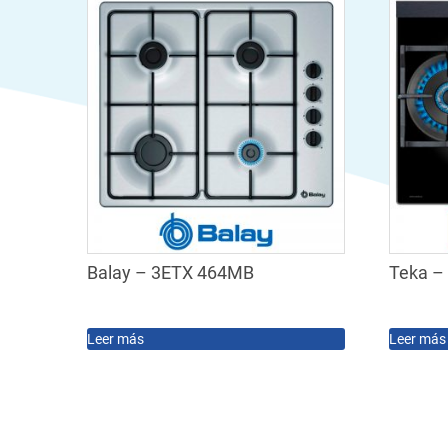
Balay – 3ETX 464MB
Teka –
Leer más
Leer más