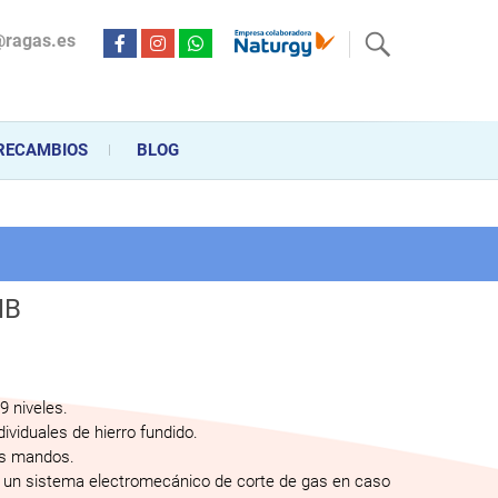
@ragas.es
ctricidad desde hace más de 20 años . Acompañamos al cliente
personalizado en la venta, montaje y reparación, hasta la
RECAMBIOS
BLOG
HB
9 niveles.
ndividuales de hierro fundido.
os mandos.
 un sistema electromecánico de corte de gas en caso