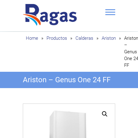
Saltar
al
contenido
Ragas
Home
»
Productos
»
Calderas
»
Ariston
»
Aristo
–
Genus
One 2
FF
Ariston – Genus One 24 FF