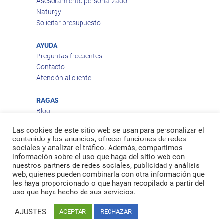
Asesoramiento personalizado
Naturgy
Solicitar presupuesto
AYUDA
Preguntas frecuentes
Contacto
Atención al cliente
RAGAS
Blog
Aviso legal
Las cookies de este sitio web se usan para personalizar el
Política de privacidad
contenido y los anuncios, ofrecer funciones de redes
Política de cookies
sociales y analizar el tráfico. Además, compartimos
Política de envío
información sobre el uso que haga del sitio web con
nuestros partners de redes sociales, publicidad y análisis
Política de devoluciones
web, quienes pueden combinarla con otra información que
les haya proporcionado o que hayan recopilado a partir del
uso que haya hecho de sus servicios.
Facebook
Twitter
feed
AJUSTES
ACEPTAR
RECHAZAR