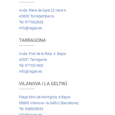
Avda. Riera de Gaia 22 nave A
43830 Torredembarra
Tel: 977662828
info@ragas.es
TARRAGONA
Avda. Prat de la Riba, 4 Bajos
43001 Tarragona
Tel: 977051800
info@ragas.es
VILANOVA I LA GELTRÚ
Plaça Miró de Montgrós, 6 Bajos
08800 Vilanova i la Geltrú (Barcelona)
Tel: 938828935
info@ragas.es