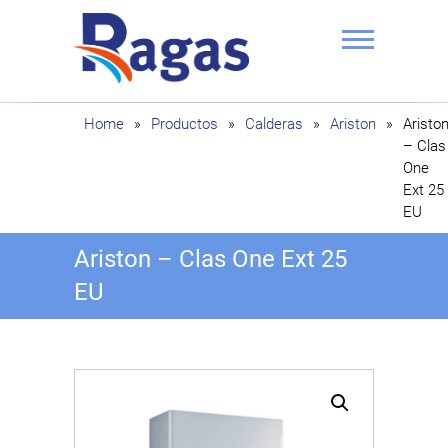
Saltar
al
contenido
Ragas
Home
»
Productos
»
Calderas
»
Ariston
»
Aristo
– Clas
One
Ext 25
EU
Ariston – Clas One Ext 25
EU