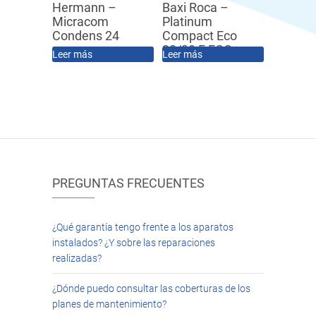
Hermann –
Baxi Roca –
Micracom
Platinum
Condens 24
Compact Eco
30/30 F ECO
Leer más
Leer más
PREGUNTAS FRECUENTES
¿Qué garantía tengo frente a los aparatos
instalados? ¿Y sobre las reparaciones
realizadas?
¿Dónde puedo consultar las coberturas de los
planes de mantenimiento?